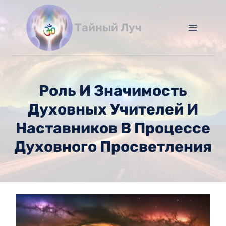
Перейти
к
Тайный Луч
содержимому
Роль И Значимость
Духовных Учителей И
Наставников В Процессе
Духовного Просветления