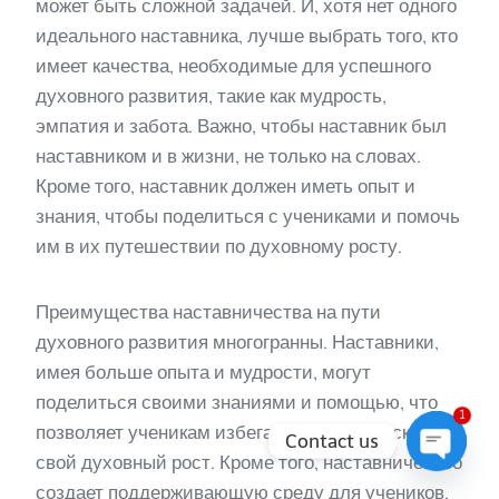
может быть сложной задачей. И, хотя нет одного
идеального наставника, лучше выбрать того, кто
имеет качества, необходимые для успешного
духовного развития, такие как мудрость,
эмпатия и забота. Важно, чтобы наставник был
наставником и в жизни, не только на словах.
Кроме того, наставник должен иметь опыт и
знания, чтобы поделиться с учениками и помочь
им в их путешествии по духовному росту.
Преимущества наставничества на пути
духовного развития многогранны. Наставники,
имея больше опыта и мудрости, могут
поделиться своими знаниями и помощью, что
1
позволяет ученикам избегать ошибок и ускорить
Contact us
свой духовный рост. Кроме того, наставничество
Open
создает поддерживающую среду для учеников,