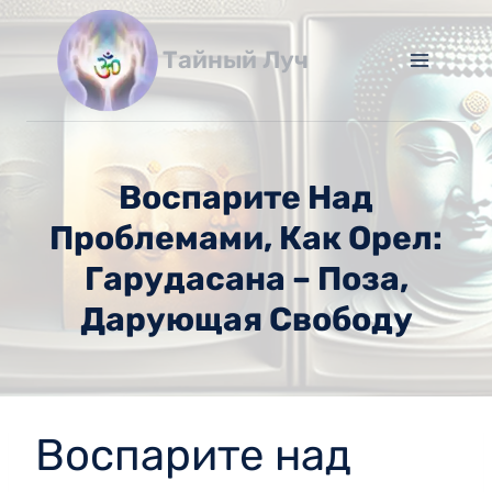
Перейти
к
Тайный Луч
содержимому
Воспарите Над
Проблемами, Как Орел:
Гарудасана – Поза,
Дарующая Свободу
Воспарите над