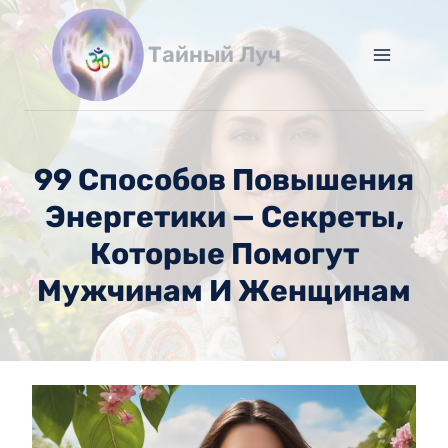
Перейти
к
Тайный Луч
содержимому
99 Способов Повышения
Энергетики — Секреты,
Которые Помогут
Мужчинам И Женщинам