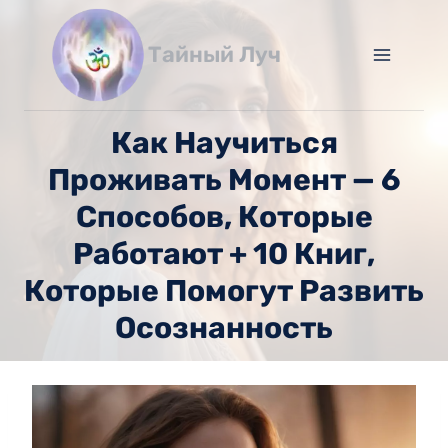
Перейти
к
Тайный Луч
содержимому
Как Научиться
Проживать Момент — 6
Способов, Которые
Работают + 10 Книг,
Которые Помогут Развить
Осознанность