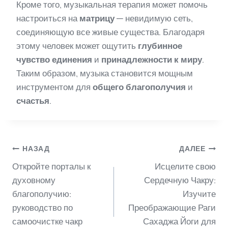
Кроме того, музыкальная терапия может помочь
настроиться на
матрицу
— невидимую сеть,
соединяющую все живые существа. Благодаря
этому человек может ощутить
глубинное
чувство единения
и
принадлежности к миру
.
Таким образом, музыка становится мощным
инструментом для
общего благополучия
и
счастья
.
Навигация
НАЗАД
ДАЛЕЕ
Откройте порталы к
Исцелите свою
по
духовному
Сердечную Чакру:
благополучию:
Изучите
руководство по
Преображающие Раги
записям
самоочистке чакр
Сахаджа Йоги для