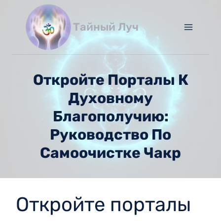
Перейти
к
Тайный Луч
содержимому
Откройте Порталы К
Духовному
Благополучию:
Руководство По
Самоочистке Чакр
Откройте порталы