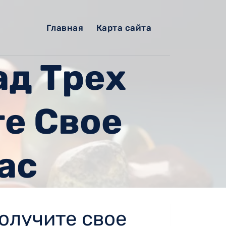
Главная
Карта сайта
ад Трех
те Свое
ас
олучите свое