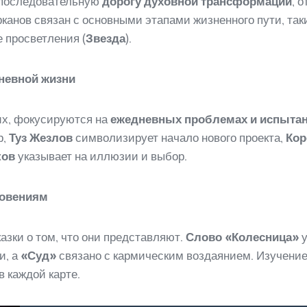
 последовательную
дорогу духовной трансформации
, о
рканов связан с основными этапами жизненного пути, так
е просветления (
Звезда
).
невной жизни
их, фокусируются на
ежедневных проблемах и испыта
р,
Туз Жезлов
символизирует начало нового проекта,
Кор
ков
указывает на иллюзии и выбор.
ровениям
азки о том, что они представляют.
Слово «Колесница»
у
и, а
«Суд»
связано с кармическим воздаянием. Изучение
 каждой карте.