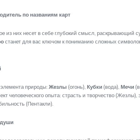
водитель по названиям карт
ое из них несет в себе глубокий смысл, раскрывающий с
ро
станет для вас ключом к пониманию сложных символов
й
 элемента природы:
Жезлы
(огонь),
Кубки
(вода),
Мечи
(в
кт человеческого опыта: страсть и творчество (Жезлы), 
бильность (Пентакли).
 души