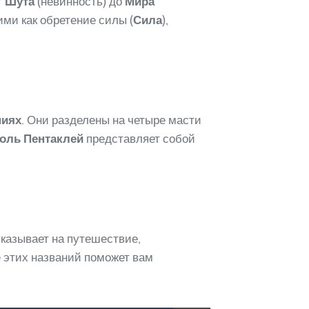
т
Шута
(невинность) до
Мира
ими как обретение силы (
Сила
),
ниях
. Они разделены на четыре масти
оль Пентаклей
представляет собой
казывает на путешествие,
 этих названий поможет вам