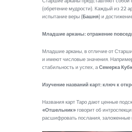
Старшие арканы представляют собой
(обретение мудрости). Каждый из 22 а
испытание веры (
Башня
) и достижени
Младшие арканы: отражение повсед
Младшие арканы, в отличие от Старш
и имеют числовые значения. Наприме
стабильность и успех, а
Семерка Куб
Изучение названий карт: ключ к отк
Названия карт Таро дают ценные подск
«Отшельник»
говорит об интроспекци
расшифровать послания, заложенные в