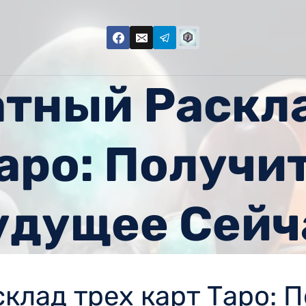
тный Раскл
аро: Получи
удущее Сейч
клад трех карт Таро: П