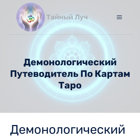
Перейти
к
Тайный Луч
содержимому
Демонологический
Путеводитель По Картам
Таро
Демонологический