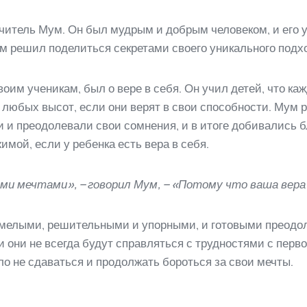
читель Мум. Он был мудрым и добрым человеком, и его у
м решил поделиться секретами своего уникального подхо
оим ученикам, был о вере в себя. Он учил детей, что ка
 любых высот, если они верят в свои способности. Мум р
 и преодолевали свои сомнения, и в итоге добивались б
имой, если у ребенка есть вера в себя.
и мечтами», – говорил Мум, – «Потому что ваша вера в
мелыми, решительными и упорными, и готовыми преодол
 они не всегда будут справляться с трудностями с первого
о не сдаваться и продолжать бороться за свои мечты.