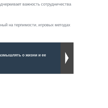
одчеркивает важность сотрудничества
нный на терпимости, игровых методах
размышлять о жизни и ее