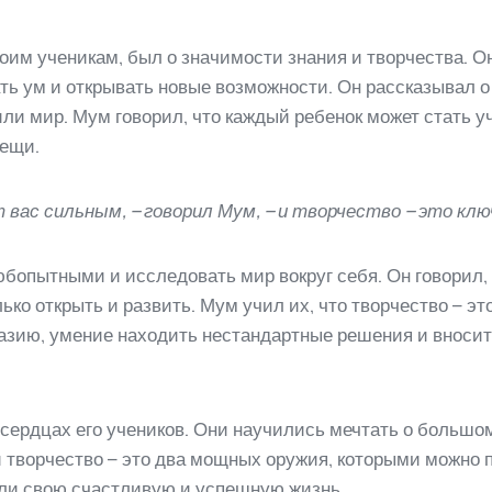
оим ученикам, был о значимости знания и творчества. Он
ть ум и открывать новые возможности. Он рассказывал о
и мир. Мум говорил, что каждый ребенок может стать у
вещи.
т вас сильным, – говорил Мум, – и творчество – это к
бопытными и исследовать мир вокруг себя. Он говорил, 
лько открыть и развить. Мум учил их, что творчество – э
азию, умение находить нестандартные решения и вносить
сердцах его учеников. Они научились мечтать о большом
и творчество – это два мощных оружия, которыми можно 
или свою счастливую и успешную жизнь.