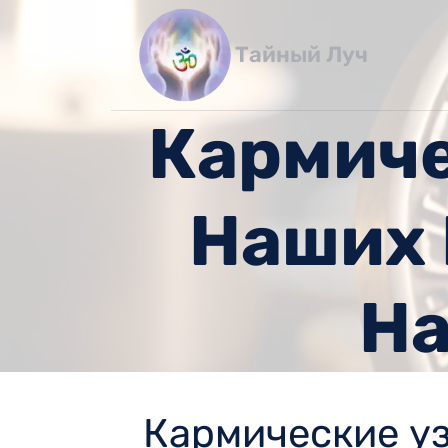
Перейти
к
Тайный Луч
содержимому
Кармиче
Наших
На
Кармические у