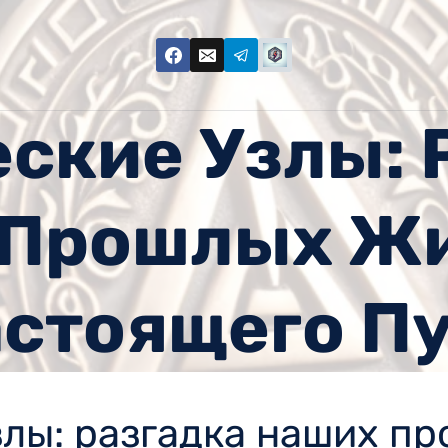
ские Узлы: 
 Прошлых Жи
стоящего П
злы: разгадка наших п