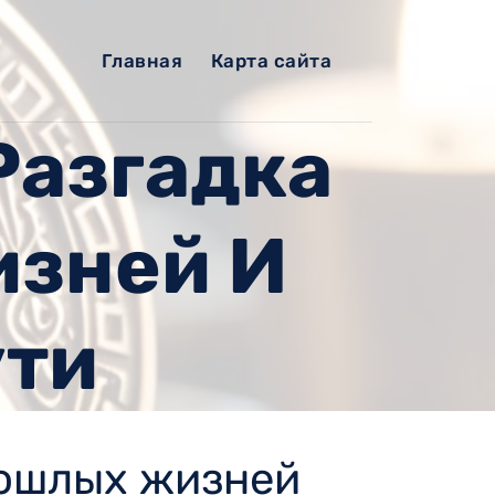
Главная
Карта сайта
Разгадка
зней И
ути
рошлых жизней