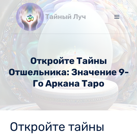
Перейти
к
Тайный Луч
содержимому
Откройте Тайны
Отшельника: Значение 9-
Го Аркана Таро
Откройте тайны