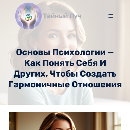
Перейти
к
Тайный Луч
содержимому
Основы Психологии —
Как Понять Себя И
Других, Чтобы Создать
Гармоничные Отношения