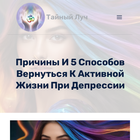
Перейти
к
Тайный Луч
содержимому
Причины И 5 Способов
Вернуться К Активной
Жизни При Депрессии