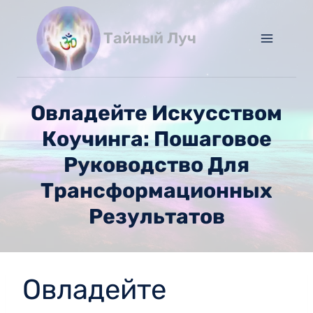
Перейти
к
Тайный Луч
содержимому
Овладейте Искусством
Коучинга: Пошаговое
Руководство Для
Трансформационных
Результатов
Овладейте