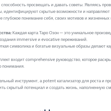
х способность просвещать и давать советы. Являясь пр
ы, идентифицируют скрытые возможности и направляют в
е глубокое понимание себя, своих мотивов и жизненных 
ства:
Каждая карта Таро Озон — это уникальное произве
здания immersive и evocative переживаний.
ткая символика и богатые визуальные образы делают к
плект входит comprehensive руководство, которое раскры
о понимания.
тельный инструмент, а potent катализатор для роста и п
жить скрытый потенциал и создать жизнь, наполненную 