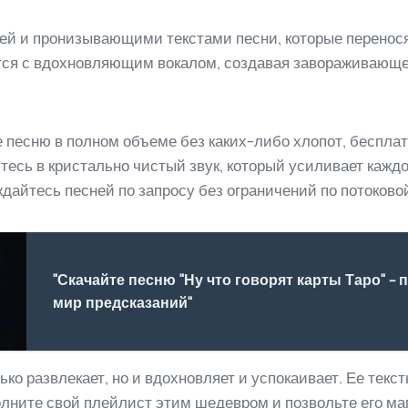
й и пронизывающими текстами песни, которые перенос
тся с вдохновляющим вокалом, создавая завораживающе
е песню в полном объеме без каких-либо хлопот, бесплат
тесь в кристально чистый звук, который усиливает каждо
айтесь песней по запросу без ограничений по потоковой
"Скачайте песню "Ну что говорят карты Таро" -
мир предсказаний"
лько развлекает, но и вдохновляет и успокаивает. Ее те
олните свой плейлист этим шедевром и позвольте его ма