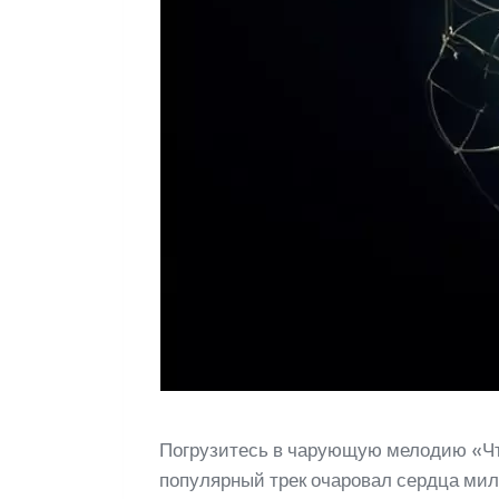
Погрузитесь в чарующую мелодию «Что 
популярный трек очаровал сердца ми