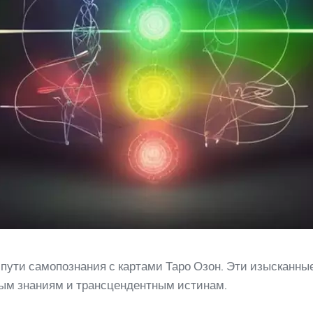
пути самопознания с картами Таро Озон. Эти изысканные
тым знаниям и трансцендентным истинам.