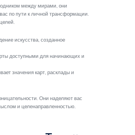
оводником между мирами, они
ас по пути к личной трансформации.
целей.
дение искусства, созданное
арты доступными для начинающих и
вает значения карт, расклады и
роницательности. Они наделяют вас
смыслом и целенаправленностью.