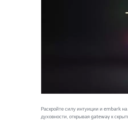
Раскройте силу интуиции и embark на 
духовности, открывая gateway к скры