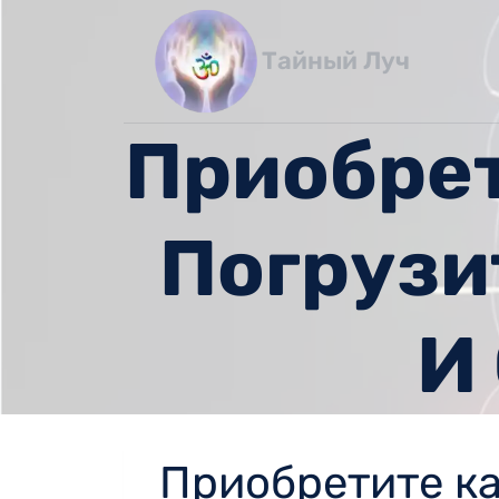
Перейти
к
Тайный Луч
содержимому
Приобрет
Погрузи
И
Приобретите ка