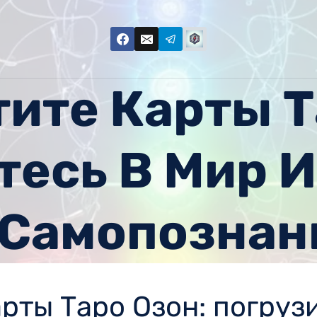
ите Карты Т
тесь В Мир 
 Самопознан
рты Таро Озон: погрузи