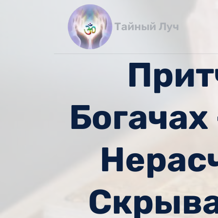
Перейти
к
Тайный Луч
содержимому
Прит
Богачах 
Нерас
Скрыва