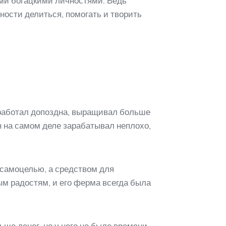
ими богацкими личностями. Ведь
ности делиться, помогать и творить
н работал допоздна, выращивал больше
н на самом деле зарабатывал неплохо,
е самоцелью, а средством для
м радостям, и его ферма всегда была