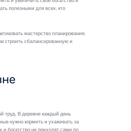
ить и увеличить свое богатство и
ать полезными для всех, кто
актиковать мастерство планирования,
ам строить сбалансированную и
вне
ый труд. В деревне каждый день
ные нужно кормить и ухаживать за
х и богатство не приходят сами по