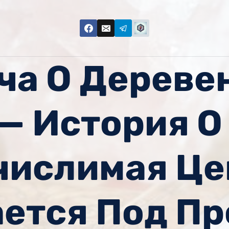
ча О Дереве
— История О
числимая Це
ется Под П