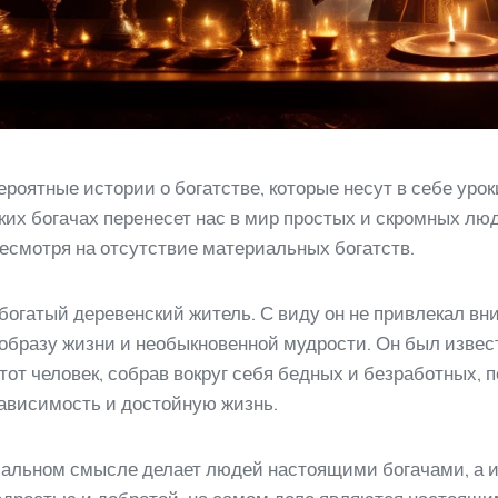
роятные истории о богатстве, которые несут в себе урок
ких богачах перенесет нас в мир простых и скромных лю
несмотря на отсутствие материальных богатств.
огатый деревенский житель. С виду он не привлекал вн
образу жизни и необыкновенной мудрости. Он был извес
т человек, собрав вокруг себя бедных и безработных, п
зависимость и достойную жизнь.
риальном смысле делает людей настоящими богачами, а и