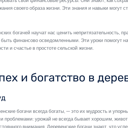
ровать свои финансовые ресурсы. Они знают, как сохран
ания своего образа жизни. Эти знания и навыки могут ст
ских богачей научат нас ценить непритязательность, пр
 быть финансово осведомленными. Эти уроки помогут н
ти и счастье в простоте сельской жизни.
пех и богатство в дере
уд
енские богачи всегда богаты, — это их мудрость и упорн
и проблемами: урожай не всегда бывает хорошим, живот
стоянного внимания. Деревенские богачи знают, что успе