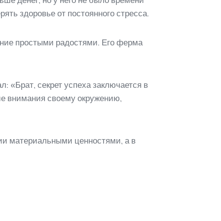
ше денег, но у него не было времени
рять здоровье от постоянного стресса.
дение простыми радостями. Его ферма
л: «Брат, секрет успеха заключается в
ьше внимания своему окружению,
нии материальными ценностями, а в