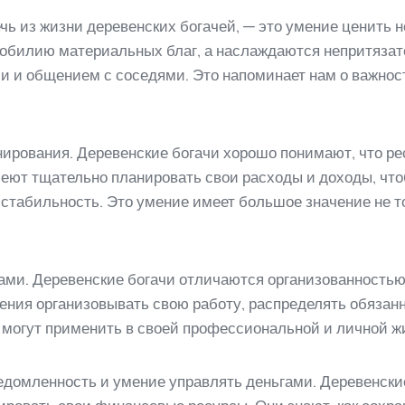
ь из жизни деревенских богачей, — это умение ценить н
изобилию материальных благ, а наслаждаются непритяза
ми и общением с соседями. Это напоминает нам о важнос
анирования. Деревенские богачи хорошо понимают, что р
еют тщательно планировать свои расходы и доходы, что
табильность. Это умение имеет большое значение не тол
лами. Деревенские богачи отличаются организованност
ния организовывать свою работу, распределять обязанн
и могут применить в своей профессиональной и личной ж
едомленность и умение управлять деньгами. Деревенски