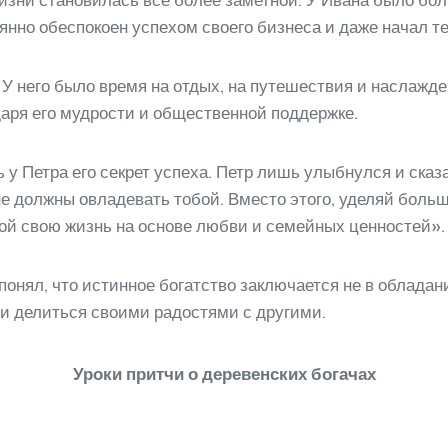
изни становилась все более заметной. У Ивана было боль
нно обеспокоен успехом своего бизнеса и даже начал те
 У него было время на отдых, на путешествия и наслаж
даря его мудрости и общественной поддержке.
у Петра его секрет успеха. Петр лишь улыбнулся и сказа
 не должны овладевать тобой. Вместо этого, уделяй бол
рой свою жизнь на основе любви и семейных ценностей».
понял, что истинное богатство заключается не в облада
и делиться своими радостями с другими.
Уроки притчи о деревенских богачах