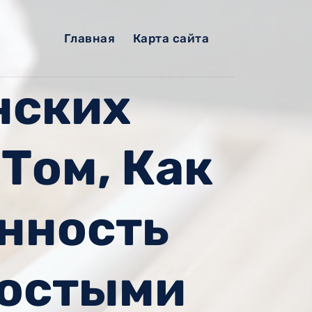
Главная
Карта сайта
нских
 Том, Как
нность
ростыми