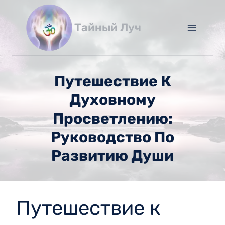
Перейти
к
Тайный Луч
содержимому
Путешествие К
Духовному
Просветлению:
Руководство По
Развитию Души
Путешествие к