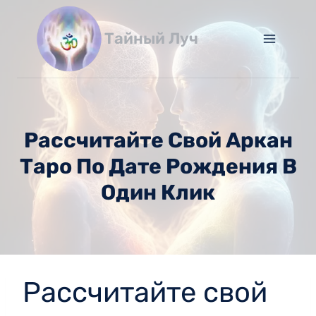
Перейти
к
Тайный Луч
содержимому
Рассчитайте Свой Аркан
Таро По Дате Рождения В
Один Клик
Рассчитайте свой