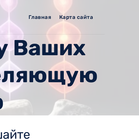
Главная
Карта сайта
у Ваших
целяющую
р
шайте