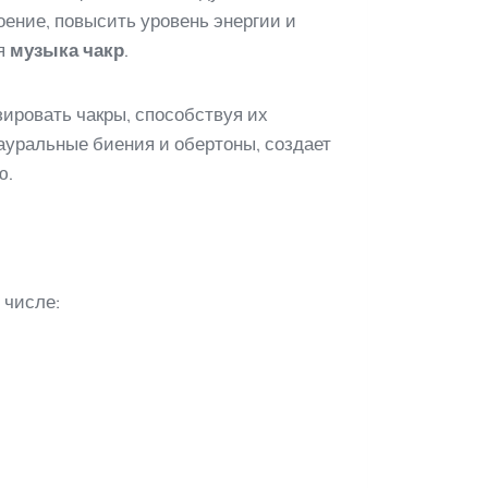
оение, повысить уровень энергии и
ая
музыка чакр
.
зировать чакры, способствуя их
ауральные биения и обертоны, создает
ю.
 числе: