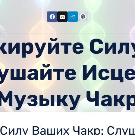
кируйте Сил
лушайте Ис
Музыку Чак
 Силу Ваших Чакр: Слу