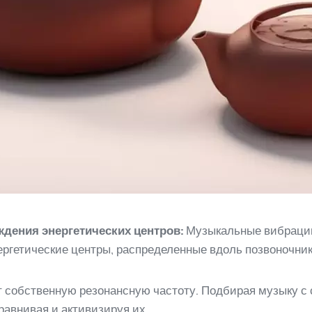
дения энергетических центров:
Музыкальные вибрации
ергетические центры, распределенные вдоль позвоночник
 собственную резонансную частоту. Подбирая музыку с
равнивая и активизируя их.