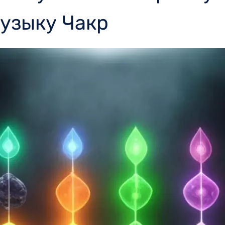
узыку Чакр