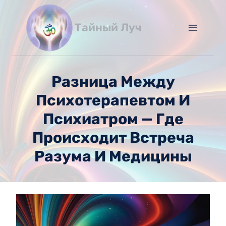
Перейти
к
Тайный Луч
содержимому
Разница Между
Психотерапевтом И
Психиатром — Где
Происходит Встреча
Разума И Медицины