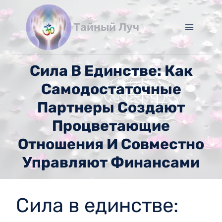
Перейти
к
Тайный Луч
содержимому
Сила В Единстве: Как
Самодостаточные
Партнеры Создают
Процветающие
Отношения И Совместно
Управляют Финансами
Сила в единстве: