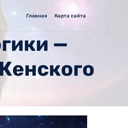
Главная
Карта сайта
гики —
Женского