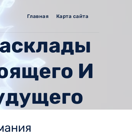
Главная
Карта сайта
Расклады
оящего И
удущего
имания