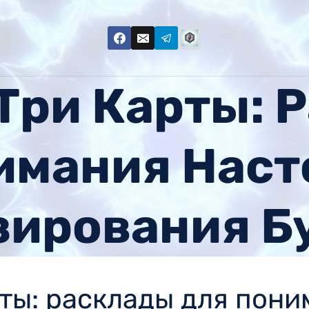
 Три Карты: 
имания Наст
зирования Б
рты: расклады для пон