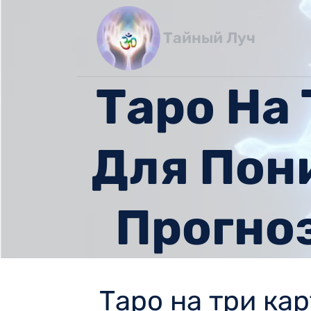
Перейти
к
Тайный Луч
содержимому
Таро На
Для Пон
Прогно
Таро на три ка