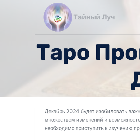
Перейти
к
Тайный Луч
содержимому
Таро Про
Декабрь 2024 будет изобиловать важн
множеством изменений и возможностей
необходимо приступить к изучению про