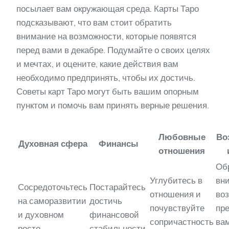
посылает вам окружающая среда. Карты Таро
подсказывают, что вам стоит обратить
внимание на возможности, которые появятся
перед вами в декабре. Подумайте о своих целях
и мечтах, и оцените, какие действия вам
необходимо предпринять, чтобы их достичь.
Советы карт Таро могут быть вашим опорным
пунктом и помочь вам принять верные решения.
Любовные
Во
Духовная сфера
Финансы
отношения
Об
Углубитесь в
вн
Сосредоточьтесь
Постарайтесь
отношения и
во
на саморазвитии
достичь
почувствуйте
пр
и духовном
финансовой
сопричастность
ва
росте.
стабильности.