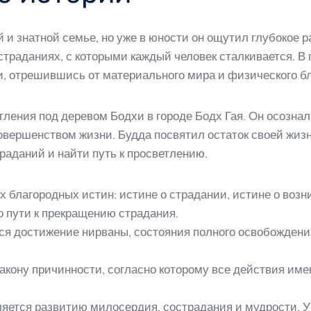
 и знатной семье, но уже в юности он ощутил глубокое р
траданиях, с которыми каждый человек сталкивается. В 
и, отрешившись от материального мира и физического б
етления под деревом Бодхи в городе Бодх Гая. Он осозна
овершенством жизни. Будда посвятил остаток своей жизн
раданий и найти путь к просветлению.
 благородных истин: истине о страдании, истине о возн
о пути к прекращению страдания.
я достижение нирваны, состояния полного освобождения
кону причинности, согласно которому все действия имеют
яется развитию милосердия, сострадания и мудрости. У