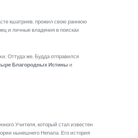
касте кшатриев, прожил свою раннюю
орец и личные владения в поисках
хи. Оттуда же, Будда отправился
тыре Благородных Истины
и
нного Учителя, который стал известен
тории нынешнего Непала. Его история