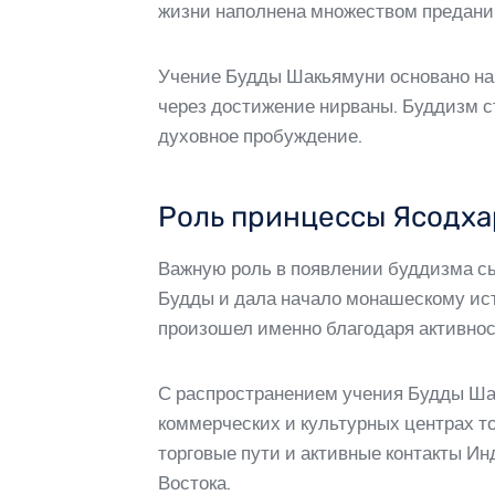
жизни наполнена множеством преданий
Учение Будды Шакьямуни основано на 
через достижение нирваны. Буддизм с
духовное пробуждение.
Роль принцессы Ясодх
Важную роль в появлении буддизма сы
Будды и дала начало монашескому ис
произошел именно благодаря активно
С распространением учения Будды Ша
коммерческих и культурных центрах т
торговые пути и активные контакты И
Востока.