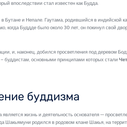
орый впоследствии стал известен как Будда.
ы в Бутане и Непале. Гаутама, родившийся в индийской 
ко, когда Буддде было около 30 лет, он покинул свой дв
ации, и, наконец, добился просветления под деревом Бод
 – буддистам, основными принципами которых стали
Че
ение буддизма
является жизнь и деятельность основателя — просветле
дда Шакьямуни родился в родовом клане Шакья, на терри