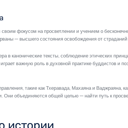
а
й своим фокусом на просветлении и учением о бесконеч
рваны — высшего состояния освобождения от страданий
ра в канонические тексты, соблюдение этических принц
играет важную роль в духовной практике буддистов и по
равления, такие как Тхеравада, Махаяна и Ваджраяна, к
. Они объединяются общей целью — найти путь к просв
о истории