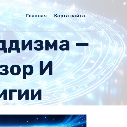
Главная
Карта сайта
ддизма —
зор И
игии