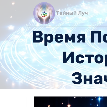
Перейти
к
Тайный Луч
содержимому
Время П
Исто
Зна