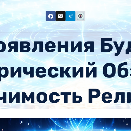
оявления Бу
рический Об
чимость Рел