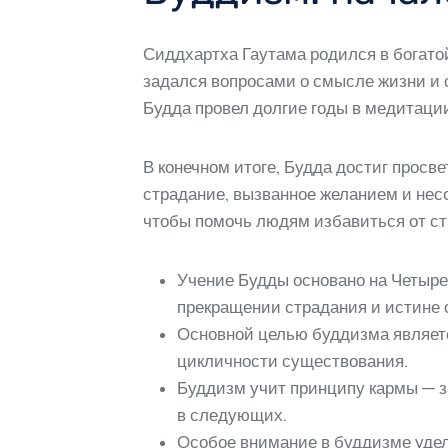
Сиддхартха Гаутама родился в богатой
задался вопросами о смысле жизни и с
Будда провел долгие годы в медитаци
В конечном итоге, Будда достиг просв
страдание, вызванное желанием и нес
чтобы помочь людям избавиться от ст
Учение Будды основано на Четырех
прекращении страдания и истине 
Основной целью буддизма являетс
цикличности существования.
Буддизм учит принципу кармы — за
в следующих.
Особое внимание в буддизме удел