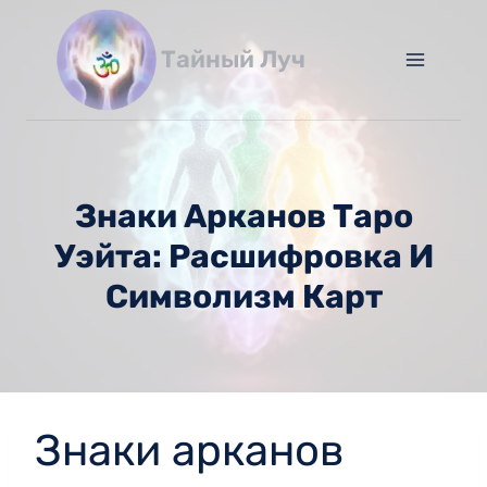
Перейти
к
Тайный Луч
содержимому
Знаки Арканов Таро
Уэйта: Расшифровка И
Символизм Карт
Знаки арканов