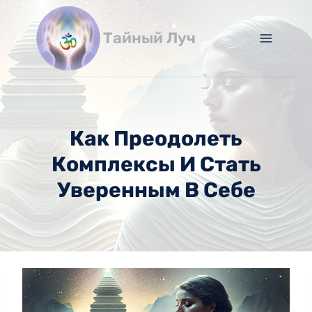
Перейти
к
Тайный Луч
содержимому
Как Преодолеть
Комплексы И Стать
Уверенным В Себе