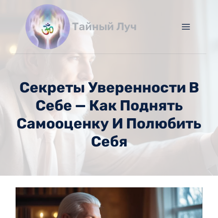
Перейти
к
Тайный Луч
содержимому
Секреты Уверенности В
Себе — Как Поднять
Самооценку И Полюбить
Себя