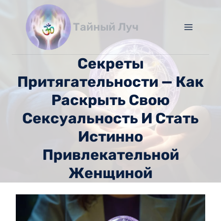
Перейти
к
Тайный Луч
содержимому
Секреты
Притягательности — Как
Раскрыть Свою
Сексуальность И Стать
Истинно
Привлекательной
Женщиной