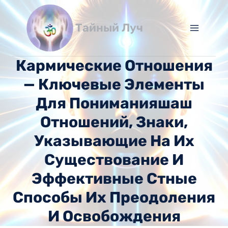
Перейти
к
Тайный Луч
содержимому
Кармические Отношения
— Ключевые Элементы
Для Пониманияшаш
Отношений, Знаки,
Указывающие На Их
Существование И
Эффективные Стные
Способы Их Преодоления
И Освобождения